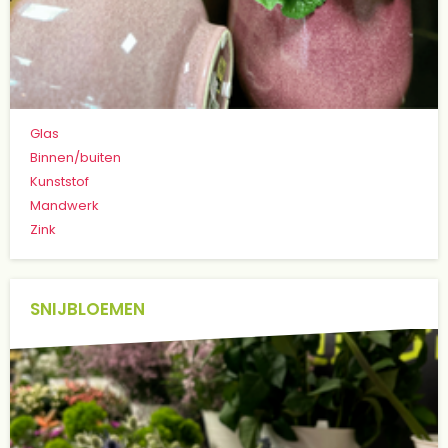
Glas
Binnen/buiten
Kunststof
Mandwerk
Zink
SNIJBLOEMEN