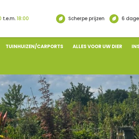
0
t.e.m.
18:00
Scherpe prijzen
6 dage
TUINHUIZEN/CARPORTS
ALLES VOOR UW DIER
IN