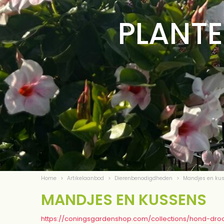
PLANTE
Home
>
Artikelaanbod
>
Dierenbenodigdheden
>
Mandjes en ku
MANDJES EN KUSSENS
https://coningsgardenshop.com/collections/hond-dro