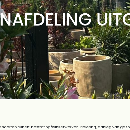
NAFDELING UIT
 soorten tuinen: bestrating/klinkerwerken, riolering, aanleg van gaz