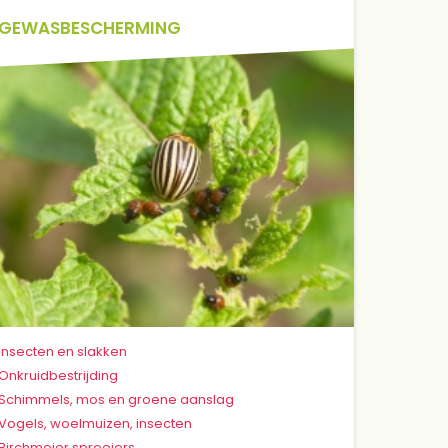
GEWASBESCHERMING
Insecten en slakken
Onkruidbestrijding
Schimmels, mos en groene aanslag
Vogels, woelmuizen, insecten
Birchmeier sproeiers