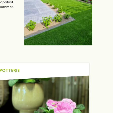
oopafval,
onnummer
POTTERIE