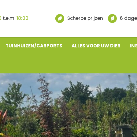
0
t.e.m.
18:00
Scherpe prijzen
6 dage
TUINHUIZEN/CARPORTS
ALLES VOOR UW DIER
IN