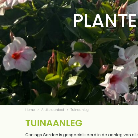
PLANTE
Home
>
Artikelaanbod
>
Tuinaanleg
TUINAANLEG
Conings Garden is gespecialiseerd in de aanleg van alle