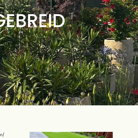
GEBREID
on/