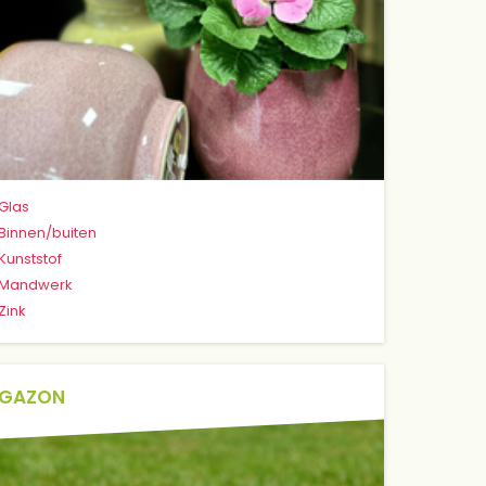
Glas
Binnen/buiten
Kunststof
Mandwerk
Zink
GAZON