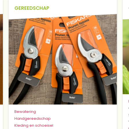
GEREEDSCHAP
Bewatering
Handgereedschap
Kleding en schoeisel