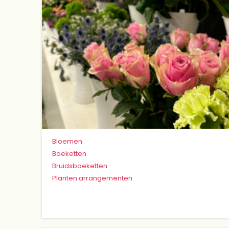
Bloemen
Boeketten
Bruidsboeketten
Planten arrangementen