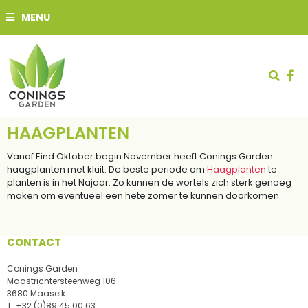
G
MENU
a
n
a
a
r
c
o
n
t
HAAGPLANTEN
e
n
Vanaf Eind Oktober begin November heeft Conings Garden
t
haagplanten met kluit. De beste periode om
Haagplanten
te
planten is in het Najaar. Zo kunnen de wortels zich sterk genoeg
maken om eventueel een hete zomer te kunnen doorkomen.
CONTACT
Conings Garden
Maastrichtersteenweg 106
3680 Maaseik
T.
+32 (0)89 45 00 63