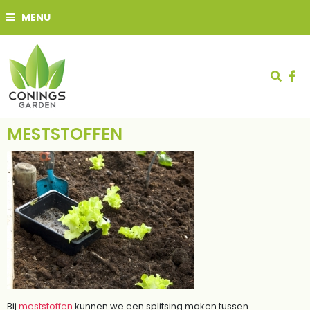
G
MENU
a
n
a
a
r
c
o
n
t
MESTSTOFFEN
e
n
t
Bij
meststoffen
kunnen we een splitsing maken tussen