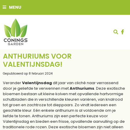
G
MENU
a
n
a
a
r
c
o
n
t
ANTHURIUMS VOOR
e
VALENTIJNSDAG!
n
t
Gepubliceerd op
8 februari 2024
Verander
Valentijnsdag
dit jaar van cliché naar verrassend
door je geliefde te verwennen met
Anthuriums
. Deze exotische
bloemen bestaan uit kleine kolven met opvallende hartvormige
schutbladen die in verschillende kleuren variëren, van knalrood
tot groen en zachtroze tot dieppaars. Zo vindt iedereen een
geschikte kleur. Eén enkele anthurium is al voldoende om je
liefde te tonen. Anthuriums zijn een perfecte keuze voor
Valentijnsdag en bieden een frisse, opvallende aanvulling op de
traditionele rode rozen. Deze exotische bloemen zijn niet alleen