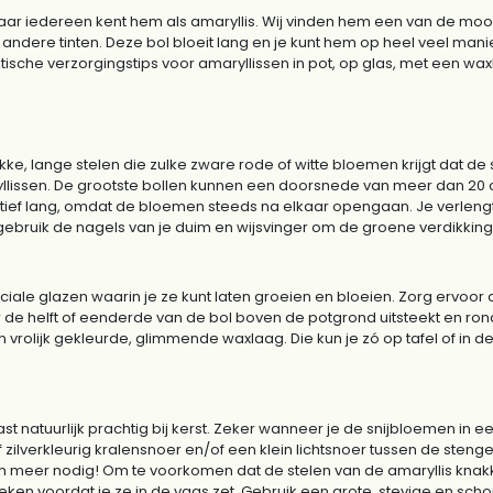
ar iedereen kent hem als amaryllis. Wij vinden hem een van de mooiste 
 andere tinten. Deze bol bloeit lang en je kunt hem op heel veel man
ische verzorgingstips voor amaryllissen in pot, op glas, met een wax
ke, lange stelen die zulke zware rode of witte bloemen krijgt dat de 
lissen. De grootste bollen kunnen een doorsnede van meer dan 20 
tief lang, omdat de bloemen steeds na elkaar opengaan. Je verlengt
gebruik de nagels van je duim en wijsvinger om de groene verdikkin
ale glazen waarin je ze kunt laten groeien en bloeien. Zorg ervoor dat
e helft of eenderde van de bol boven de potgrond uitsteekt en rond
 vrolijk gekleurde, glimmende waxlaag. Die kun je zó op tafel of in d
ast natuurlijk prachtig bij kerst. Zeker wanneer je de snijbloemen in 
ilverkleurig kralensnoer en/of een klein lichtsnoer tussen de stenge
oom meer nodig! Om te voorkomen dat de stelen van de amaryllis kn
ken voordat je ze in de vaas zet. Gebruik een grote, stevige en sch