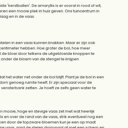
'kerstballen'. De amaryllis is er vooral in rood of wit,
ieren een mooie plek in huis geven. Ons tuincentrum in
laag en in de vaas.
stelen in een vaas kunnen knakken. Maar er zijn ook
centimeter hebben. Hoe groter de bol, hoe meer
 de bloei door telkens de uitgebloeide knoppen te
g onder de bloem van de stengel te knijpen
 het water net onder de bol blijft. Plant je de bol in een
om genoeg ruimte heeft. Er zijn speciaal voor de
e vensterbank zetten. Je hoeft ze zelfs geen water te
een mooie, hoge en stevige vaas zet met wat heerlijk
ls en over de rand van de vaas, strik eventueel nog een
akken door de topzware bloemen kun je een op maat
one vaas, snijd de stelen diagonaal af met een scherp en