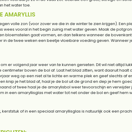
 het water toe.
E AMARYLLIS
en volle zon (voor zover we die in de winter te zien krijgen). Een ple
dus wees vooral in het begin zuinig met water geven. Maak de potgron
en bloemstelen gaat vormen, en dan telkens wanneer de bovenkant
keer in de twee weken een beetje vloeibare voeding geven. Wanneer je 
m er volgend jaar weer van te kunnen genieten. Dit wil niet altijd l
centimeter boven de bol af. Laat het blad zitten, want daaruit haalt d
oorjaar weg op een niet al te lichte en warme plek en geef slechts af 
en knip je het blad af, haal je de bol uit de grond en dep je hem go
aand of twee haal je de amarylisbol weer tevoorschijn en verwijder j
t hem in een amaryllisglas met water tot net onder de bol en geef h
 kerststuk of in een speciaal amaryllisglas is natuurlijk ook een pra