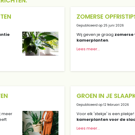
ERICHTEN:
NTEN
ZOMERSE OPFRISTI
Gepubliceerd op
25 juni 2026
antie
Wij geven je graag
zomerse v
kamerplanten
.
Lees meer...
TEN
GROEN IN JE SLAA
Gepubliceerd op
12 februari 2026
at meer
Voor elk 'stekje' is een plekj
eeft
kamerplanten voor de sl
Lees meer...