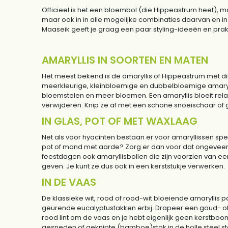
Officieel is het een bloembol (die Hippeastrum heet), ma
maar ook in in alle mogelijke combinaties daarvan en in
Maaseik geeft je graag een paar styling-ideeën en prakt
AMARYLLIS IN SOORTEN EN MATEN
Het meest bekend is de amaryllis of Hippeastrum met dik
meerkleurige, kleinbloemige en dubbelbloemige amaryl
bloemstelen en meer bloemen. Een amaryllis bloeit rela
verwijderen. Knip ze af met een schone snoeischaar of 
IN GLAS, POT OF MET WAXLAAG
Net als voor hyacinten bestaan er voor amaryllissen speci
pot of mand met aarde? Zorg er dan voor dat ongeveer d
feestdagen ook amaryllisbollen die zijn voorzien van een
geven. Je kunt ze dus ook in een kerststukje verwerken.
IN DE VAAS
De klassieke wit, rood of rood-wit bloeiende amaryllis p
geurende eucalyptustakken erbij. Drapeer een goud- of z
rood lint om de vaas en je hebt eigenlijk geen kerstb
gesneden of geknipte (bamboe)stok in de holle steel ste