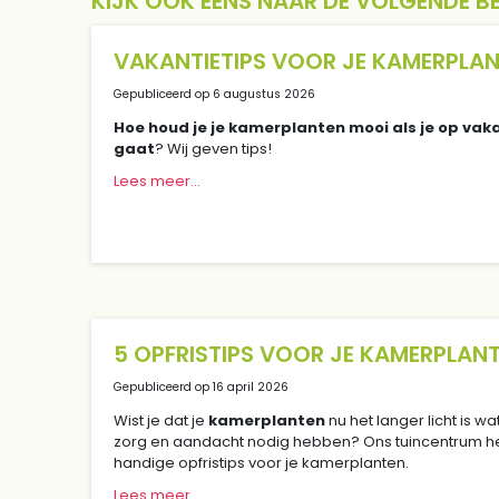
KIJK OOK EENS NAAR DE VOLGENDE B
VAKANTIETIPS VOOR JE KAMERPLA
Gepubliceerd op
6 augustus 2026
Hoe houd je je kamerplanten mooi als je op vak
gaat
? Wij geven tips!
Lees meer...
5 OPFRISTIPS VOOR JE KAMERPLAN
Gepubliceerd op
16 april 2026
Wist je dat je
kamerplanten
nu het langer licht is w
zorg en aandacht nodig hebben? Ons tuincentrum h
handige opfristips voor je kamerplanten.
Lees meer...