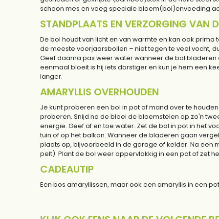
schoon mes en voeg speciale bloem(bol)envoeding aan
STANDPLAATS EN VERZORGING VAN D
De bol houdt van licht en van warmte en kan ook prima teg
de meeste voorjaarsbollen – niet tegen te veel vocht, 
Geef daarna pas weer water wanneer de bol bladeren 
eenmaal bloeit is hij iets dorstiger en kun je hem een 
langer.
AMARYLLIS OVERHOUDEN
Je kunt proberen een bol in pot of mand over te houden o
proberen. Snijd na de bloei de bloemstelen op zo'n twee 
energie. Geef af en toe water. Zet de bol in pot in het v
tuin of op het balkon. Wanneer de bladeren gaan vergel
plaats op, bijvoorbeeld in de garage of kelder. Na een m
pelt). Plant de bol weer oppervlakkig in een pot of ze
CADEAUTIP
Een bos amaryllissen, maar ook een amaryllis in een pot,