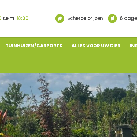
0
t.e.m.
18:00
Scherpe prijzen
6 dage
TUINHUIZEN/CARPORTS
ALLES VOOR UW DIER
IN