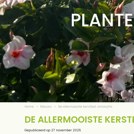
PLANTE
Home
>
Nieuws
>
De allermooiste kerstbal: amaryllis
DE ALLERMOOISTE KERST
Gepubliceerd op
27 november 2025