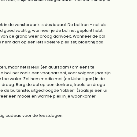
k in de vensterbank is dus ideaal. De bol kan – net als
d goed vochtig, wanneer je de bol net geplant hebt.
 van de grond weer droog aanvoelt. Wanneer de bol
hem dan op een iets koelere plek zet, bloeit hij ook
ukken, maar het is leuk (en duurzaam) om eens te
e bol, net zoals een voorjaarsbol, voor volgend jaar zijn
en toe water. Zet hem medio mei (na IJsheiligen) in de
ed droog. Berg de bol op een donkere, koele en droge
e de buitenste, uitgedroogde ‘rokken’ (zoals je een ui
em weer een mooie en warme plek in je woonkamer.
chtig cadeau voor de feestdagen.