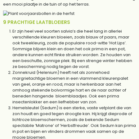
een mooi plaatje in de tuin of op het terras.
9 PRACHTIGE LAATBLOEIERS
Er zijn heel veel soorten salvia’s die heel lang in allerlei
verschillende kleuren bloeien, zoals blauw of paars, maar
ook tweekleurig, zoals de populaire rood-witte ‘Hot Lips’.
Sommige blijven klein en doen het ook prima in een pot,
andere kunnen echt flinke struiken worden. Ze houden van
een beschutte, zonnige plek. Bij een strenge winter hebben
ze bescherming nodig tegen de vorst.
Zonnekruid (Helenium) heeft net als zonnehoed
margrietachtige bloemen in een vlammend kleurenpalet
van geel, oranje en rood, maar is herkenbaar aan het
omhoog stekende bolvormige hart en de naar achter of
beneden hangende bloemblaadjes. Ook een prima
insectenlokker en een liefhebber van zon.
Hemelsleutel (Sedum) is een sterke, vaste vetplant die van
zon houdt en goed tegen droogte kan. Hij krijgt dieprode of
lichtroze bloemschermen, zoals de bekende Sedum
spectabile ‘Matrone’ of ‘Herbstfreude’. Ook Sedum kan prima
in pot en bijen en vlinders drommen vaak samen op de
mooie bloemen.