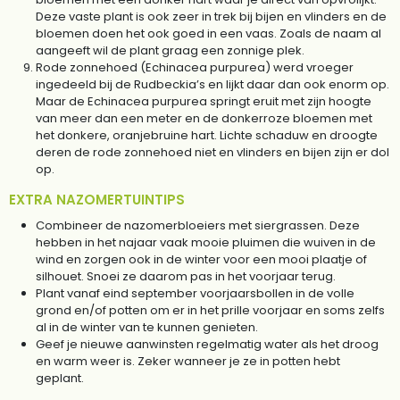
Deze vaste plant is ook zeer in trek bij bijen en vlinders en de
bloemen doen het ook goed in een vaas. Zoals de naam al
aangeeft wil de plant graag een zonnige plek.
Rode zonnehoed (Echinacea purpurea) werd vroeger
ingedeeld bij de Rudbeckia’s en lijkt daar dan ook enorm op.
Maar de Echinacea purpurea springt eruit met zijn hoogte
van meer dan een meter en de donkerroze bloemen met
het donkere, oranjebruine hart. Lichte schaduw en droogte
deren de rode zonnehoed niet en vlinders en bijen zijn er dol
op.
EXTRA NAZOMERTUINTIPS
Combineer de nazomerbloeiers met siergrassen. Deze
hebben in het najaar vaak mooie pluimen die wuiven in de
wind en zorgen ook in de winter voor een mooi plaatje of
silhouet. Snoei ze daarom pas in het voorjaar terug.
Plant vanaf eind september voorjaarsbollen in de volle
grond en/of potten om er in het prille voorjaar en soms zelfs
al in de winter van te kunnen genieten.
Geef je nieuwe aanwinsten regelmatig water als het droog
en warm weer is. Zeker wanneer je ze in potten hebt
geplant.