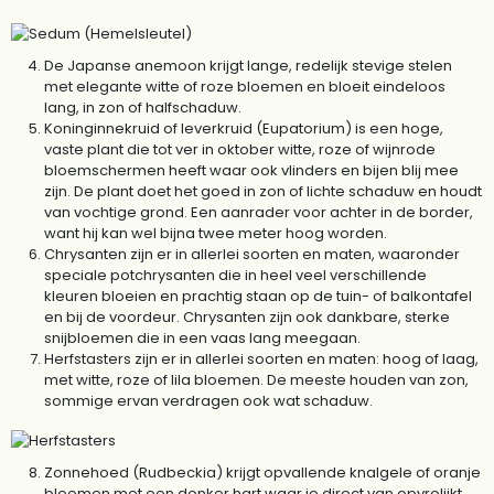
De Japanse anemoon krijgt lange, redelijk stevige stelen
met elegante witte of roze bloemen en bloeit eindeloos
lang, in zon of halfschaduw.
Koninginnekruid of leverkruid (Eupatorium) is een hoge,
vaste plant die tot ver in oktober witte, roze of wijnrode
bloemschermen heeft waar ook vlinders en bijen blij mee
zijn. De plant doet het goed in zon of lichte schaduw en houdt
van vochtige grond. Een aanrader voor achter in de border,
want hij kan wel bijna twee meter hoog worden.
Chrysanten zijn er in allerlei soorten en maten, waaronder
speciale potchrysanten die in heel veel verschillende
kleuren bloeien en prachtig staan op de tuin- of balkontafel
en bij de voordeur. Chrysanten zijn ook dankbare, sterke
snijbloemen die in een vaas lang meegaan.
Herfstasters zijn er in allerlei soorten en maten: hoog of laag,
met witte, roze of lila bloemen. De meeste houden van zon,
sommige ervan verdragen ook wat schaduw.
Zonnehoed (Rudbeckia) krijgt opvallende knalgele of oranje
bloemen met een donker hart waar je direct van opvrolijkt.