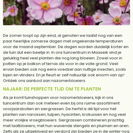
De zomer loopt op zijn eind, al genoten we laatst nog van een
paar heerlijke zomerse dagen met ongekende temperaturen
voor de maand september. De dagen worden duidelijk korter en
de tuin dut een beetje in. In ons tuincentrum in Maaseik vind je
gelukkig heel veel planten die nog lang bloeien. Zowel voor in
potten op je balkon of terras als voor in de volle grond. Veel
ervan bieden ook nog eens voedsel aan nuttige insecten, zoals
bijen en vlinders. En je fleurt er zelf natuurlijk ook enorm van op!
Ontdek ons aanbod aan nazomerbloeiers.
NAJAAR: DE PERFECTE TIJD OM TE PLANTEN
Als je komt tuinshoppen voor nazomerbloeiers, kijk in ons
tuincentrum dan ook meteen even bij ons ruime assortiment
voorjaarsbollen en siergrassen. De herfst is dé tijd voor het
planten van narcissen, tulpen, hyacinten, krokussen en nog veel
meer vrolijke vroegbloeiers. Siergrassen combineren prachtig
met laatbloeiers, met hun wuivende stengels en pluimen en aren.
Zelfs als ze uitgebloeid en verdord zijn bieden ze in de winter nog