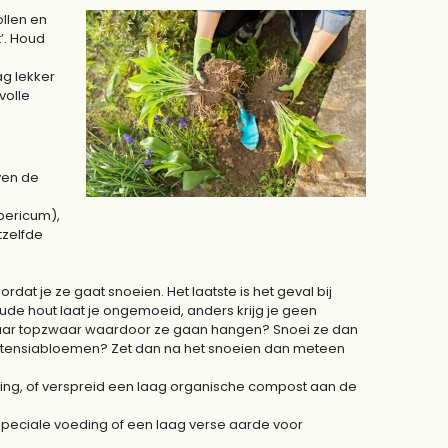
ollen en
’. Houd
ag lekker
volle
ven de
ypericum),
tzelfde
rdat je ze gaat snoeien. Het laatste is het geval bij
oude hout laat je ongemoeid, anders krijg je geen
 jaar topzwaar waardoor ze gaan hangen? Snoei ze dan
 hortensiabloemen? Zet dan na het snoeien dan meteen
ding, of verspreid een laag organische compost aan de
 speciale voeding of een laag verse aarde voor