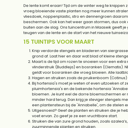
De lente komt eraan! Tijd om de winter weg te knippen 
vroeg bloeiende vaste planten nog meer kunnen stralen. T
vliesdoek, noppenplastic, stro en dennengroen daarom 
beschermen. Ook kan het weer gaan stormen, dus ook da
buiten aan de slag. Ons tuincentrum in Maaseik geeft j
teugen van de lente en de start van het nieuwe tuinseiz
15 TUINTIPS VOOR MAART
Knip verdorde stengels en bladeren van siergrasse
grond af. Laat hier en daar wat blad of kleine steng
Maart is de tijd om rozen te snoeien voor een extra 
vlinderstruik (Buddleja) en bosranken (Clematis). NB
geldt voor bosranken die vroeg bloeien. Alle laatblo
Hagen en struiken zoals de pruikenboom (Cotinus) 
Bij hortensia's moet je weten of even uitzoeken of ze
pluimhortensia's en de bekende hortensia 'Annabelle
bloemen. Je kunt wel de dorre bloemschermen er n
minder hard terug. Dan krijg je steviger stengels 
een plantensteun bij de 'Annabelle', om de stelen
Uitgesnoeid? Geef de planten en struiken die je h
voet ervan. Zo geef je ze een vruchtbare start.
Struiken die van zure grond houden, zoals azalea’s
zuurminnende planten en struiken.