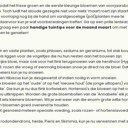
zodat het frisse groen en de eerste kleurige bloemen van voorjaarsb
och luidt het aloude gezegde niet voor niets ‘maart roert zijn staart
voorlopig nog bij de hand om vorstgevoelige (pot)planten mee te
arvoor kun je wat voorbereidingen treffen. Ga op een prille lented
e graag een paar
handige tuintips voor de maand maart
om met 
oen te genieten!
n en vaste planten, zoals phloxen, sedums en geraniums, tot vlak bo
els liggen voor de vogeltjes die nu hun nesten aan het bouwen zijn.
rijke bloei, maar ook voor het flink terugsnoeien van de hersthooi (H
: rozen die vroeg of eenmalig bloeien snoei je direct na de bloei. Da
eiers kun je nu snoeien.
en Hibiscus kun je desgewenst of indien nodig in vorm snoeien.
 bloeien op het 'oude' of op het 'nieuwe hout' (de jonge uitlopers) voo
'. Die kun je nu dus flink kortwieken. Hortensia's die bloeien op het 
u uitknippen. Worden de grote bloembollen van de 'Annabelle' elk
met iets kleinere bloemen. Wil je wel weer van die enorm grote witte
 en bloemen goed overeind te houden.
ebt gesnoeid meteen speciale voeding, zoals rozen- of hortensiavoe
, rodondendrons, heide, Pieris en Skimmia, kun je nu verwennen met