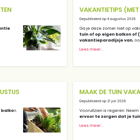
NTEN
VAKANTIETIPS (MET 
Gepubliceerd op
4 augustus 2026
antie
Ga je deze zomer niet op vak
tuin of op eigen balkon of 
vakantieparadijsje van
, o
Lees meer...
GUSTUS
MAAK DE TUIN VAK
Gepubliceerd op
21 juli 2026
t balko
n.
Vooruitzien is regeren. Neem 
ervoor te zorgen dat je tui
Lees meer...