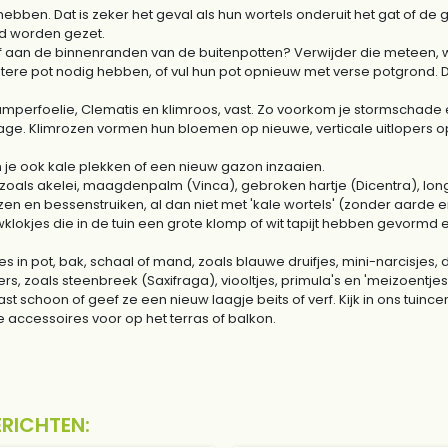
hebben. Dat is zeker het geval als hun wortels onderuit het gat of d
ond worden gezet.
of aan de binnenranden van de buitenpotten? Verwijder die meteen, wa
otere pot nodig hebben, of vul hun pot opnieuw met verse potgrond
amperfoelie, Clematis en klimroos, vast. Zo voorkom je stormschade
arage. Klimrozen vormen hun bloemen op nieuwe, verticale uitlopers 
n je ook kale plekken of een nieuw gazon inzaaien.
s zoals akelei, maagdenpalm (Vinca), gebroken hartje (Dicentra), lon
n en bessenstruiken, al dan niet met 'kale wortels' (zonder aarde e
klokjes die in de tuin een grote klomp of wit tapijt hebben gevormd e
tjes in pot, bak, schaal of mand, zoals blauwe druifjes, mini-narcisje
s, zoals steenbreek (Saxifraga), viooltjes, primula's en 'meizoentjes'
t schoon of geef ze een nieuw laagje beits of verf. Kijk in ons tuince
ccessoires voor op het terras of balkon.
ERICHTEN: