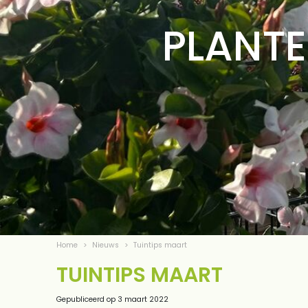
PLANTE
Home
>
Nieuws
>
Tuintips maart
TUINTIPS MAART
Gepubliceerd op
3 maart 2022