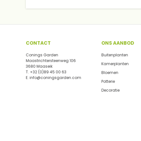
CONTACT
ONS AANBOD
Conings Garden
Buitenplanten
Maastrichtersteenweg 106
Kamerplanten
3680 Maaseik
T.
+32 (0)89 45 00 63
Bloemen
E.
info@coningsgarden.com
Potterie
Decoratie