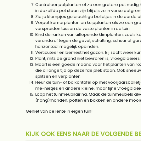
Controleer potplanten of ze een grotere pot nodig 
in dezelfde pot staan zijn blij als ze in verse potgr
Zie je klompjes geleiachtige bolletjes in de aarde 
Verpot kamerplanten en kuipplanten als ze een gr
verspreiden tussen de vaste planten in de tuin.
Bind de ranken van uitlopende klimplanten, zoals k
veranda of tegen de gevel, schutting, schuur of g
horizontaal mogelijk opbinden.
Verticuteer en bemest het gazon. Bij zacht weer ku
Plant, mits de grond niet bevroren is, vroegbloeier
Maart is een goede maand voor het planten van roze
die al lange tijd op dezelfde plek staan. Ook sneeuw
splitsen en verplanten.
Fleur de tuin- of balkontafel op met voorjaarsbolle
me-nietjes en andere kleine, maar fijne vroegbloeier
Loop het tuinmeubilair na. Maak de tuinmeubels alvas
(hang)manden, potten en bakken en andere mooie a
Geniet van de lente in eigen tuin!
KIJK OOK EENS NAAR DE VOLGENDE B