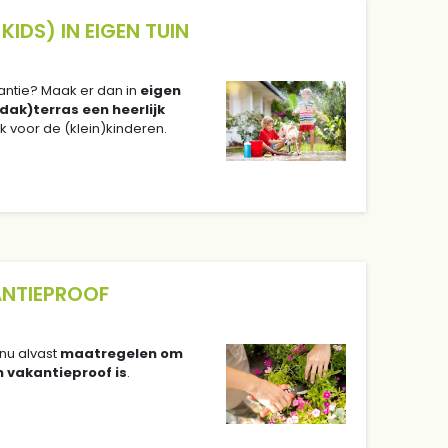
KIDS) IN EIGEN TUIN
antie? Maak er dan in
eigen
(dak)terras een heerlijk
ok voor de (klein)kinderen.
ANTIEPROOF
nu alvast
maatregelen om
n vakantieproof is
.