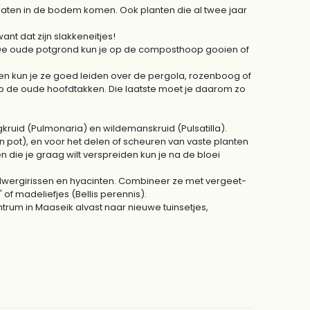
e gaten in de bodem komen. Ook planten die al twee jaar
nt dat zijn slakkeneitjes!
. De oude potgrond kun je op de composthoop gooien of
 en kun je ze goed leiden over de pergola, rozenboog of
op de oude hoofdtakken. Die laatste moet je daarom zo
gkruid (Pulmonaria) en wildemanskruid (Pulsatilla).
n pot), en voor het delen of scheuren van vaste planten
n die je graag wilt verspreiden kun je na de bloei
s, dwergirissen en hyacinten. Combineer ze met vergeet-
 of madeliefjes (Bellis perennis).
ntrum in Maaseik alvast naar nieuwe tuinsetjes,