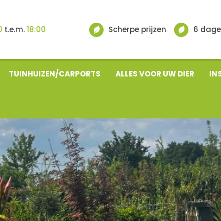
0
t.e.m.
18:00
Scherpe prijzen
6 dage
TUINHUIZEN/CARPORTS
ALLES VOOR UW DIER
IN