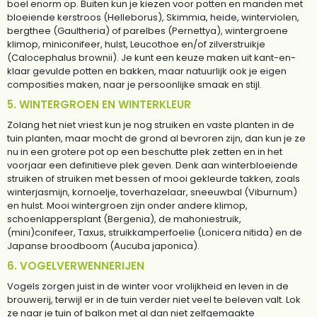
boel enorm op. Buiten kun je kiezen voor potten en manden met
bloeiende kerstroos (Helleborus), Skimmia, heide, winterviolen,
bergthee (Gaultheria) of parelbes (Pernettya), wintergroene
klimop, miniconifeer, hulst, Leucothoe en/of zilverstruikje
(Calocephalus brownii). Je kunt een keuze maken uit kant-en-
klaar gevulde potten en bakken, maar natuurlijk ook je eigen
composities maken, naar je persoonlijke smaak en stijl.
5. WINTERGROEN EN WINTERKLEUR
Zolang het niet vriest kun je nog struiken en vaste planten in de
tuin planten, maar mocht de grond al bevroren zijn, dan kun je ze
nu in een grotere pot op een beschutte plek zetten en in het
voorjaar een definitieve plek geven. Denk aan winterbloeiende
struiken of struiken met bessen of mooi gekleurde takken, zoals
winterjasmijn, kornoelje, toverhazelaar, sneeuwbal (Viburnum)
en hulst. Mooi wintergroen zijn onder andere klimop,
schoenlappersplant (Bergenia), de mahoniestruik,
(mini)conifeer, Taxus, struikkamperfoelie (Lonicera nitida) en de
Japanse broodboom (Aucuba japonica).
6. VOGELVERWENNERIJEN
Vogels zorgen juist in de winter voor vrolijkheid en leven in de
brouwerij, terwijl er in de tuin verder niet veel te beleven valt. Lok
ze naar je tuin of balkon met al dan niet zelfgemaakte