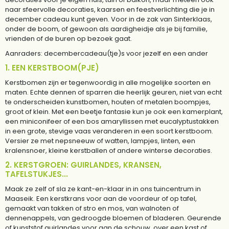
naar sfeervolle decoraties, kaarsen en feestverlichting die je in
december cadeau kunt geven. Voor in de zak van Sinterklaas,
onder de boom, of gewoon als aardigheidje als je bij familie,
vrienden of de buren op bezoek gaat.
Aanraders: decembercadeau(tje)s voor jezelf en een ander
1. EEN KERSTBOOM(PJE)
Kerstbomen zijn er tegenwoordig in alle mogelijke soorten en
maten. Echte dennen of sparren die heerlijk geuren, niet van echt
te onderscheiden kunstbomen, houten of metalen boompjes,
groot of klein. Met een beetje fantasie kun je ook een kamerplant,
een miniconifeer of een bos amaryllissen met eucalyptustakken
in een grote, stevige vaas veranderen in een soort kerstboom.
Versier ze met nepsneeuw of watten, lampjes, linten, een
kralensnoer, kleine kerstballen of andere winterse decoraties.
2. KERSTGROEN: GUIRLANDES, KRANSEN,
TAFELSTUKJES...
Maak ze zelf of sla ze kant-en-klaar in in ons tuincentrum in
Maaseik. Een kerstkrans voor aan de voordeur of op tafel,
gemaakt van takken of stro en mos, van walnoten of
dennenappels, van gedroogde bloemen of bladeren. Geurende
of kunststof guirlandes voor aan de schouw, over een kast of