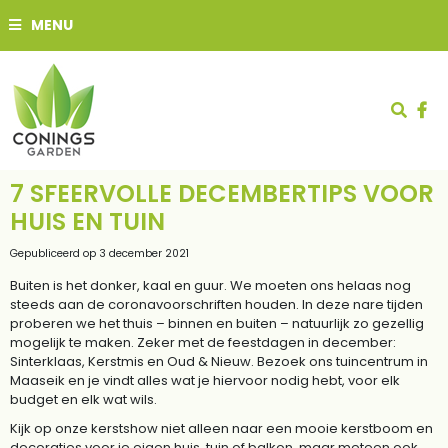
G
MENU
a
n
a
a
r
c
o
n
t
7 SFEERVOLLE DECEMBERTIPS VOOR
e
HUIS EN TUIN
n
t
Gepubliceerd op
3 december 2021
Buiten is het donker, kaal en guur. We moeten ons helaas nog
steeds aan de coronavoorschriften houden. In deze nare tijden
proberen we het thuis – binnen en buiten – natuurlijk zo gezellig
mogelijk te maken. Zeker met de feestdagen in december:
Sinterklaas, Kerstmis en Oud & Nieuw. Bezoek ons tuincentrum in
Maaseik en je vindt alles wat je hiervoor nodig hebt, voor elk
budget en elk wat wils.
Kijk op onze kerstshow niet alleen naar een mooie kerstboom en
decoraties voor je eigen huis, tuin of balkon, maar meteen ook