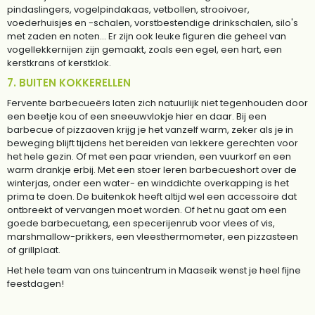
pindaslingers, vogelpindakaas, vetbollen, strooivoer,
voederhuisjes en -schalen, vorstbestendige drinkschalen, silo's
met zaden en noten... Er zijn ook leuke figuren die geheel van
vogellekkernijen zijn gemaakt, zoals een egel, een hart, een
kerstkrans of kerstklok.
7. BUITEN KOKKERELLEN
Fervente barbecueërs laten zich natuurlijk niet tegenhouden door
een beetje kou of een sneeuwvlokje hier en daar. Bij een
barbecue of pizzaoven krijg je het vanzelf warm, zeker als je in
beweging blijft tijdens het bereiden van lekkere gerechten voor
het hele gezin. Of met een paar vrienden, een vuurkorf en een
warm drankje erbij. Met een stoer leren barbecueshort over de
winterjas, onder een water- en winddichte overkapping is het
prima te doen. De buitenkok heeft altijd wel een accessoire dat
ontbreekt of vervangen moet worden. Of het nu gaat om een
goede barbecuetang, een specerijenrub voor vlees of vis,
marshmallow-prikkers, een vleesthermometer, een pizzasteen
of grillplaat.
Het hele team van ons tuincentrum in Maaseik wenst je heel fijne
feestdagen!