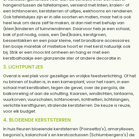
hangend tussen de tafellampen, versierd met linten, kralen- of
een lichtsnoeren, kerststerren of uiltjes, eekhoorns en rendieren.
Ook tafelstukjes zijn er in alle soorten en maten, maar het is ook
heel leuk om deze zelf te maken, al dan niet met behulp van
(klein)kinderen of tuinvriendinnen. Daarvoor heb je een schaal,
bak of pot nodig, oasis, een (led)kaars, kerstgroen,
bessentakken en een paar kleine, niet brandbare accessoires.
Een bosje maretak of mistletoe hoort er met kerst natuurlijk ook
bij. Strik er een mooi lint omheen en hang er met een
kerstbalhaakje een glanzende ster of andere decoratie in.
3. LICHTPUNTJES
Overal is wel plek voor gezellige en vrolijke feestverlichting. Of het
nu binnen of buiten is, in een kamerplant, voor het raam, in een
schaal met kerstballen, tegen de gevel, over de pergola, de
balkonreling of aan de schutting. Kaarsen, windlichten, lantaarns,
vuurkorven, vuurschalen, lichtsnoeren, lichtnetten, lichtslangen,
verlichte kerstfiguren, stralende kerststerren. De keuze is reuze,
voor elk budget.
4. BLOEIENDE KERSTSTERREN
In huis fleuren bloeiende kerststerren (Poinsettia's), amaryllissen,
begonia's, kalanchoë's en kerstcactussen (Schlumbergera's) de