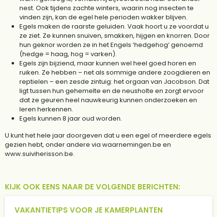
nest. Ook tijdens zachte winters, waarin nog insecten te
vinden zijn, kan de egel hele perioden wakker blijven.
Egels maken de raarste geluiden. Vaak hoort u ze voordat u
ze ziet. Ze kunnen snuiven, smakken, hijgen en knorren. Door
hun geknor worden ze in het Engels ‘hedgehog’ genoemd
(hedge = haag, hog = varken).
Egels zijn bijziend, maar kunnen wel heel goed horen en
ruiken. Ze hebben – net als sommige andere zoogdieren en
reptielen – een zesde zintuig: het orgaan van Jacobson. Dat
ligt tussen hun gehemelte en de neusholte en zorgt ervoor
dat ze geuren heel nauwkeurig kunnen onderzoeken en
leren herkennen.
Egels kunnen 8 jaar oud worden.
U kunt het hele jaar doorgeven dat u een egel of meerdere egels
gezien hebt, onder andere via waarnemingen.be en
www.suiviherisson.be.
KIJK OOK EENS NAAR DE VOLGENDE BERICHTEN:
VAKANTIETIPS VOOR JE KAMERPLANTEN