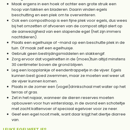
Maak ergens in een hoek of achter een grote struik een
hoop van takken en bladeren. Daarin vinden egels
beschutting en een plek om te overwinteren.
Ook een composthoop is een fijne plek voor egels, dus wees
bij het omzetten of afvoeren van de compost altijd alert op
de aanwezigheid van een slapende egel (het zijn immers
nachtdieren).
Plaats een egelhuisje of -mand op een beschutte plek in de
tuin. Of maak zelf een egelhuisje.
Gebruik geen bestrijdingsmiddelen en slakkengif.
Zorg ervoor dat vogelnetten in de (moes)tuin altijd minstens
30 centimeter boven de grond blijven.
Leg een loopplankje of eendentrappetje in de vijver. Egels
kunnen best goed zwemmen, maar ze moeten wel weer uit
de vijver kunnen komen.
Plaats in de zomer een (vogel)drinkschaal met water op het
terras of gras.
Zet in het najaar, wanneer de dieren reserves moeten
opbouwen voor hun winterslaap, in de avond een schoteltje
met zacht kattenvoer of speciaal egelvoer voor ze neer.
Geef een egel nooit melk, want daar krijgt het diertje diarree
van.
LEUKE EGELWEETJES