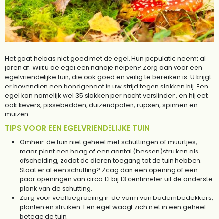
Het gaat helaas niet goed met de egel. Hun populatie neemt al
jaren af. Wilt u de egel een handje helpen? Zorg dan voor een
egelvriendelijke tuin, die ook goed en veilig te bereiken is. U krijgt
er bovendien een bondgenoot in uw strijd tegen slakken bij. Een
egel kan namelijk wel 35 slakken per nacht verslinden, en hij eet
ook kevers, pissebedden, duizendpoten, rupsen, spinnen en
muizen.
TIPS VOOR EEN EGELVRIENDELIJKE TUIN
Omhein de tuin niet geheel met schuttingen of muurtjes,
maar plant een haag of een aantal (bessen)struiken als
afscheiding, zodat de dieren toegang tot de tuin hebben.
Staat er al een schutting? Zaag dan een opening of een
paar openingen van circa 13 bij 13 centimeter uit de onderste
plank van de schutting.
Zorg voor veel begroeiing in de vorm van bodembedekkers,
planten en struiken. Een egel waagt zich niet in een geheel
betegelde tuin.