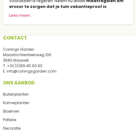
Vooruitzien is regeren. Neem nu alvast
maatregelen om
ervoor te zorgen dat je tuin vakantieproof is
.
Lees meer...
CONTACT
Conings Garden
Maastrichtersteenweg 106
3680 Maaseik
T.
+32 (0)89 45 00 63
E.
info@coningsgarden.com
ONS AANBOD
Buitenplanten
Kamerplanten
Bloemen
Potterie
Decoratie