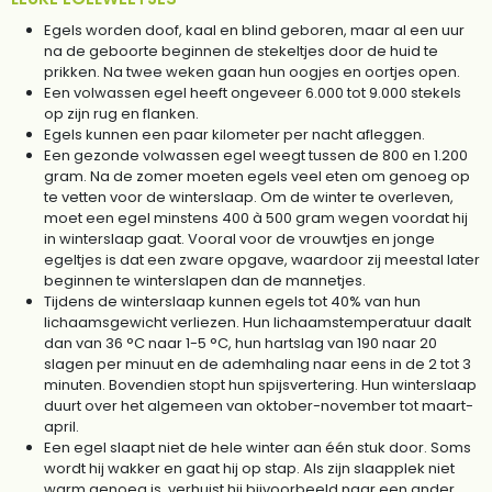
Egels worden doof, kaal en blind geboren, maar al een uur
na de geboorte beginnen de stekeltjes door de huid te
prikken. Na twee weken gaan hun oogjes en oortjes open.
Een volwassen egel heeft ongeveer 6.000 tot 9.000 stekels
op zijn rug en flanken.
Egels kunnen een paar kilometer per nacht afleggen.
Een gezonde volwassen egel weegt tussen de 800 en 1.200
gram. Na de zomer moeten egels veel eten om genoeg op
te vetten voor de winterslaap. Om de winter te overleven,
moet een egel minstens 400 à 500 gram wegen voordat hij
in winterslaap gaat. Vooral voor de vrouwtjes en jonge
egeltjes is dat een zware opgave, waardoor zij meestal later
beginnen te winterslapen dan de mannetjes.
Tijdens de winterslaap kunnen egels tot 40% van hun
lichaamsgewicht verliezen. Hun lichaamstemperatuur daalt
dan van 36 °C naar 1-5 °C, hun hartslag van 190 naar 20
slagen per minuut en de ademhaling naar eens in de 2 tot 3
minuten. Bovendien stopt hun spijsvertering. Hun winterslaap
duurt over het algemeen van oktober-november tot maart-
april.
Een egel slaapt niet de hele winter aan één stuk door. Soms
wordt hij wakker en gaat hij op stap. Als zijn slaapplek niet
warm genoeg is, verhuist hij bijvoorbeeld naar een ander