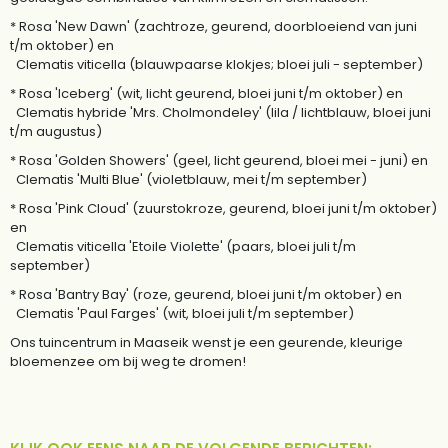
* Rosa 'New Dawn' (zachtroze, geurend, doorbloeiend van juni
t/m oktober) en
Clematis viticella (blauwpaarse klokjes; bloei juli - september)
* Rosa 'Iceberg' (wit, licht geurend, bloei juni t/m oktober) en
Clematis hybride 'Mrs. Cholmondeley' (lila / lichtblauw, bloei juni
t/m augustus)
* Rosa 'Golden Showers' (geel, licht geurend, bloei mei - juni) en
Clematis 'Multi Blue' (violetblauw, mei t/m september)
* Rosa 'Pink Cloud' (zuurstokroze, geurend, bloei juni t/m oktober)
en
Clematis viticella 'Etoile Violette' (paars, bloei juli t/m
september)
* Rosa 'Bantry Bay' (roze, geurend, bloei juni t/m oktober) en
Clematis 'Paul Farges' (wit, bloei juli t/m september)
Ons tuincentrum in Maaseik wenst je een geurende, kleurige
bloemenzee om bij weg te dromen!