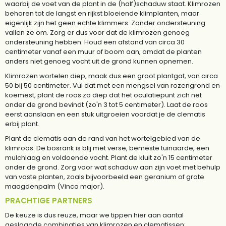
waarbij de voet van de plant in de (half)schaduw staat. Klimrozen
behoren tot de langst en rijkst bloeiende klimplanten, maar
eigenlijk zijn het geen echte klimmers. Zonder ondersteuning
vallen ze om. Zorg er dus voor dat de klimrozen genoeg
ondersteuning hebben. Houd een afstand van circa 30
centimeter vanaf een muur of boom aan, omdat de planten
anders niet genoeg vocht uit de grond kunnen opnemen.
Klimrozen wortelen diep, maak dus een groot plantgat, van circa
50 bij 50 centimeter. Vul dat met een mengsel van rozengrond en
koemest, plant de roos zo diep dat het oculatiepunt zich net
onder de grond bevindt (zo'n 3 tot 5 centimeter). Laat de roos
eerst aanslaan en een stuk uitgroeien voordat je de clematis
erbij plant.
Plant de clematis aan de rand van het wortelgebied van de
klimroos. De bosrank is blij met verse, bemeste tuinaarde, een
mulchlaag en voldoende vocht. Plant de kluit zo'n 15 centimeter
onder de grond. Zorg voor wat schaduw aan zijn voet met behulp
van vaste planten, zoals bijvoorbeeld een geranium of grote
maagdenpalm (Vinca major).
PRACHTIGE PARTNERS
De keuze is dus reuze, maar we tippen hier aan aantal
geslaagde combinaties van klimrozen en clematissen: