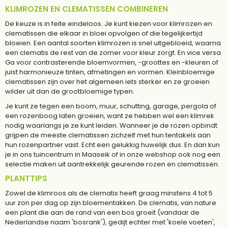
KLIMROZEN EN CLEMATISSEN COMBINEREN
De keuze is in feite eindeloos. Je kunt kiezen voor klimrozen en
clematissen die elkaar in bloei opvolgen of die tegelijkertijd
bloeien. Een aantal soorten klimrozen is snel uitgebloeid, waarna
een clematis de rest van de zomer voor kleur zorgt. En vice versa.
Ga voor contrasterende bloemvormen, -groottes en -kleuren of
juist harmonieuze tinten, afmetingen en vormen. Kleinbloemige
clematissen zijn over het algemeen iets sterker en ze groeien
wilder uit dan de grootbloemige typen.
Je kunt ze tegen een boom, muur, schutting, garage, pergola of
een rozenboog laten groeien, want ze hebben wel een klimrek
nodig waarlangs je ze kunt leiden. Wanneer je de rozen opbindt
grijpen de meeste clematissen zichzelf met hun tentakels aan
hun rozenpartner vast. Echt een gelukkig huwelijk dus. En dan kun
je in ons tuincentrum in Maaseik of in onze webshop ook nog een
selectie maken uit aantrekkelijk geurende rozen en clematissen.
PLANTTIPS
Zowel de klimroos als de clematis heeft graag minstens 4 tot 5
uur zon per dag op zijn bloementakken. De clematis, van nature
een plant die aan de rand van een bos groeit (vandaar de
Nederlandse naam 'bosrank'), gedijt echter met 'koele voeten',