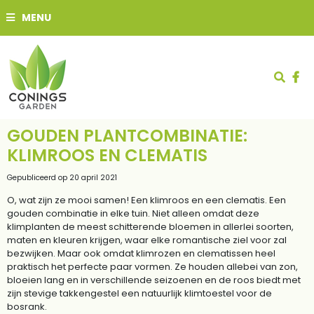
G
MENU
a
n
a
a
r
c
o
n
t
GOUDEN PLANTCOMBINATIE:
e
KLIMROOS EN CLEMATIS
n
t
Gepubliceerd op
20 april 2021
O, wat zijn ze mooi samen! Een klimroos en een clematis. Een
gouden combinatie in elke tuin. Niet alleen omdat deze
klimplanten de meest schitterende bloemen in allerlei soorten,
maten en kleuren krijgen, waar elke romantische ziel voor zal
bezwijken. Maar ook omdat klimrozen en clematissen heel
praktisch het perfecte paar vormen. Ze houden allebei van zon,
bloeien lang en in verschillende seizoenen en de roos biedt met
zijn stevige takkengestel een natuurlijk klimtoestel voor de
bosrank.