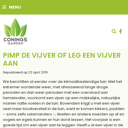
G
MENU
a
n
a
a
r
c
o
n
t
PIMP DE VIJVER OF LEG EEN VIJVER
e
AAN
n
t
Gepubliceerd op
22 april 2019
We berichtten al eerder over de klimaatbestendige tuin. Met het
extremer wordende weer, met afwisselend lange droge
perioden en dan weer perioden met een overvloed aan
hemelwater, voorkomt een vijver op een makkelijke, natuurlijke
manier natte voeten in de tuin. Bovendien krijgt u met een vijver
veel meer biodiversiteit in de tuin, want er komen kikkers, padden
– soms zelfs salamanders –, libellen en andere insecten op af en
vogels en egels kunnen er hun dorst lessen. Het voorjaar is een
goede tijd om een vijver aan te leggen. Heeft u al een vijver in de