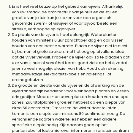
Er is heel veel keuze op het gebied van vijvers. Afhankelijk
van uw smaak, de architectuur van je huis en de stijl en
grootte van je tuin kun je kiezen voor een organisch
gevormde zwem- of visvijver of voor bijvoorbeeld een
strakke, verhoogde spiegelvijver.
De plaats van de vijver is heel belangrijk. Waterplanten
houden van minstens 6 uur zonlicht per dag en ook vissen
houden van een beetje warmte. Plaats de vijver niet te dicht
bij bomen of grote struiken, met het oog op afvallend blad
dat de vijver vervuilt. Probeer de vijver ook zó te plaatsen dat
u er vanuit huis of vanaf het terras goed zicht op hebt, zodat
je er zo veel mogelijk plezier van hebt. Houd ook rekening
met aanwezige elektriciteitskabels en riolerings- of
drainagebuizen.
De grootte en diepte van de vijver en de afwerking van de
vijverranden zijn bepalend voor welk soort planten en vissen
erin gedijen. Moeras- en oeverplanten houden van ondiepe
zones. Zuurstofplanten groeien het best op een diepte van
circa 50 centimeter. Om vissen de winter door te laten
komen is een diepte van minstens 80 centimeter nodig. De
verschillende soorten waterlelies hebben een andere,
specifieke diepte nodig. Kijk daarom goed op het
plantenlabel of laat u hierover informeren in ons tuincentrum