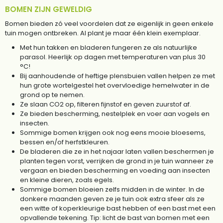
BOMEN ZIJN GEWELDIG
Bomen bieden zó veel voordelen dat ze eigenlijk in geen enkele
tuin mogen ontbreken. Al plant je maar één klein exemplaar.
Met hun takken en bladeren fungeren ze als natuurlijke
parasol. Heerlijk op dagen met temperaturen van plus 30
°C!
Bij aanhoudende of heftige plensbuien vallen helpen ze met
hun grote wortelgestel het overvloedige hemelwater in de
grond op te nemen.
Ze slaan CO2 op, filteren fijnstof en geven zuurstof af.
Ze bieden bescherming, nestelplek en voer aan vogels en
insecten.
Sommige bomen krijgen ook nog eens mooie bloesems,
bessen en/of herfstkleuren.
De bladeren die ze in het najaar laten vallen beschermen je
planten tegen vorst, verrijken de grond in je tuin wanneer ze
vergaan en bieden bescherming en voeding aan insecten
en kleine dieren, zoals egels.
Sommige bomen bloeien zelfs midden in de winter. In de
donkere maanden geven ze je tuin ook extra sfeer als ze
een witte of koperkleurige bast hebben of een bast met een
opvallende tekening. Tip: licht de bast van bomen met een