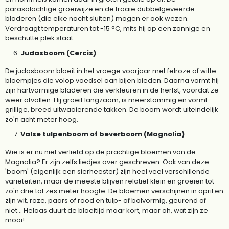
parasolachtige groeiwijze en de fraaie dubbelgeveerde
bladeren (die elke nacht sluiten) mogen er ook wezen.
Verdraagt temperaturen tot -15 °C, mits hij op een zonnige en
beschutte plek staat.
Judasboom (Cercis)
De judasboom bloeit in het vroege voorjaar met felroze of witte
bloempjes die volop voedsel aan bijen bieden. Daarna vormt hij
zijn hartvormige bladeren die verkleuren in de herfst, voordat ze
weer afvallen. Hij groeit langzaam, is meerstammig en vormt
grillige, breed uitwaaierende takken. De boom wordt uiteindelijk
zo'n acht meter hoog.
Valse tulpenboom of beverboom (Magnolia)
Wie is er nu niet verliefd op de prachtige bloemen van de
Magnolia? Er zijn zelfs liedjes over geschreven. Ook van deze
'boom' (eigenlijk een sierheester) zijn heel veel verschillende
variëteiten, maar de meeste blijven relatief klein en groeien tot
zo'n drie tot zes meter hoogte. De bloemen verschijnen in april en
zijn wit, roze, paars of rood en tulp- of bolvormig, geurend of
niet... Helaas duurt de bloeitijd maar kort, maar oh, wat zijn ze
mooi!