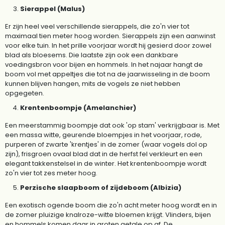
Sierappel (Malus)
Er zijn heel veel verschillende sierappels, die zo'n vier tot
maximaal tien meter hoog worden. Sierappels zijn een aanwinst
voor elke tuin. In het prille voorjaar wordt hij gesierd door zowel
blad als bloesems. Die laatste zijn ook een dankbare
voedingsbron voor bijen en hommels. In het najaar hangt de
boom vol met appeltjes die tot na de jaarwisseling in de boom
kunnen blijven hangen, mits de vogels ze niet hebben
opgegeten.
Krentenboompje (Amelanchier)
Een meerstammig boompje dat ook 'op stam' verkrijgbaar is. Met
een massa witte, geurende bloempjes in het voorjaar, rode,
purperen of zwarte 'krentjes' in de zomer (waar vogels dol op
zijn), frisgroen ovaal blad dat in de herfst fel verkleurt en een
elegant takkenstelsel in de winter. Het krentenboompje wordt
zo'n vier tot zes meter hoog.
Perzische slaapboom of zijdeboom (Albizia)
Een exotisch ogende boom die zo'n acht meter hoog wordt en in
de zomer pluizige knalroze-witte bloemen krijgt. Vlinders, bijen
en hommels komen daar in groten getale op af. De