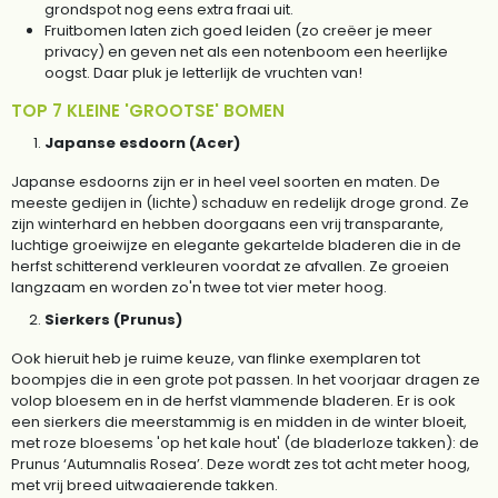
grondspot nog eens extra fraai uit.
Fruitbomen laten zich goed leiden (zo creëer je meer
privacy) en geven net als een notenboom een heerlijke
oogst. Daar pluk je letterlijk de vruchten van!
TOP 7 KLEINE 'GROOTSE' BOMEN
Japanse esdoorn (Acer)
Japanse esdoorns zijn er in heel veel soorten en maten. De
meeste gedijen in (lichte) schaduw en redelijk droge grond. Ze
zijn winterhard en hebben doorgaans een vrij transparante,
luchtige groeiwijze en elegante gekartelde bladeren die in de
herfst schitterend verkleuren voordat ze afvallen. Ze groeien
langzaam en worden zo'n twee tot vier meter hoog.
Sierkers (Prunus)
Ook hieruit heb je ruime keuze, van flinke exemplaren tot
boompjes die in een grote pot passen. In het voorjaar dragen ze
volop bloesem en in de herfst vlammende bladeren. Er is ook
een sierkers die meerstammig is en midden in de winter bloeit,
met roze bloesems 'op het kale hout' (de bladerloze takken): de
Prunus ‘Autumnalis Rosea’. Deze wordt zes tot acht meter hoog,
met vrij breed uitwaaierende takken.