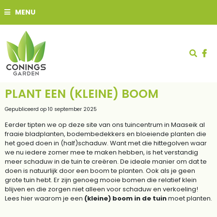
G
MENU
a
n
a
a
r
c
o
n
t
PLANT EEN (KLEINE) BOOM
e
n
Gepubliceerd op
10 september 2025
t
Eerder tipten we op deze site van ons tuincentrum in Maaseik al
fraaie bladplanten, bodembedekkers en bloeiende planten die
het goed doen in (half)schaduw. Want met die hittegolven waar
we nu iedere zomer mee te maken hebben, is het verstandig
meer schaduw in de tuin te creëren. De ideale manier om dat te
doen is natuurlijk door een boom te planten. Ook als je geen
grote tuin hebt. Er zijn genoeg mooie bomen die relatief klein
blijven en die zorgen niet alleen voor schaduw en verkoeling!
Lees hier waarom je een
(kleine) boom in de tuin
moet planten.