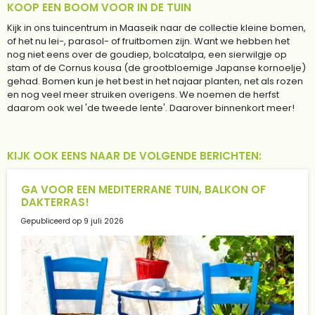
KOOP EEN BOOM VOOR IN DE TUIN
Kijk in ons tuincentrum in Maaseik naar de collectie kleine bomen,
of het nu lei-, parasol- of fruitbomen zijn. Want we hebben het
nog niet eens over de goudiep, bolcatalpa, een sierwilgje op
stam of de Cornus kousa (de grootbloemige Japanse kornoelje)
gehad. Bomen kun je het best in het najaar planten, net als rozen
en nog veel meer struiken overigens. We noemen de herfst
daarom ook wel 'de tweede lente'. Daarover binnenkort meer!
KIJK OOK EENS NAAR DE VOLGENDE BERICHTEN:
GA VOOR EEN MEDITERRANE TUIN, BALKON OF
DAKTERRAS!
Gepubliceerd op
9 juli 2026