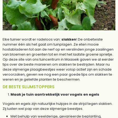
Elke tuinier wordt er radeloos van:
slakken
! De onbetwiste
nummer één als het gaat om tuinplagen. Ze eten mooie
hostabladeren tot aan de nerf op en verslinden jonge zaailingen
van bloemen en groenten tot en met het laatste groene sprietje.
Op deze site van ons tuincentrum in Maaseik gaven we al eerder
tips over de beste manieren om slakken te bestrijden. Maar nu
deze slijmerige plaagbeestjes weer volop actief zijn en schade
veroorzaken, geven we nog een paar goede tips om slakken te
weren en je geliefde planten te beschermen.
DE BESTE SLIJMSTOPPERS
Maak je tuin aantrekkelijk voor vogels en egels
Vogels en egels zijn natuurlijke hulpjes in de strijd tegen slakken.
Zij lusten wel pap van deze slijmerige beestjes.
Met behulp van weelderige, gevarieerde beplanting,