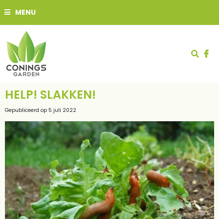
G
MENU
a
n
a
a
r
c
o
n
t
HELP! SLAKKEN!
e
n
Gepubliceerd op
5 juli 2022
t