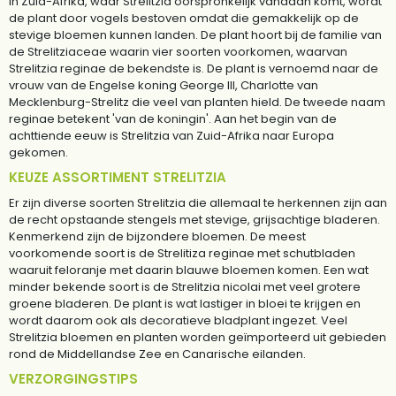
In Zuid-Afrika, waar Strelitzia oorspronkelijk vandaan komt, wordt
de plant door vogels bestoven omdat die gemakkelijk op de
stevige bloemen kunnen landen. De plant hoort bij de familie van
de Strelitziaceae waarin vier soorten voorkomen, waarvan
Strelitzia reginae de bekendste is. De plant is vernoemd naar de
vrouw van de Engelse koning George III, Charlotte van
Mecklenburg-Strelitz die veel van planten hield. De tweede naam
reginae betekent 'van de koningin'. Aan het begin van de
achttiende eeuw is Strelitzia van Zuid-Afrika naar Europa
gekomen.
KEUZE ASSORTIMENT STRELITZIA
Er zijn diverse soorten Strelitzia die allemaal te herkennen zijn aan
de recht opstaande stengels met stevige, grijsachtige bladeren.
Kenmerkend zijn de bijzondere bloemen. De meest
voorkomende soort is de Strelitiza reginae met schutbladen
waaruit feloranje met daarin blauwe bloemen komen. Een wat
minder bekende soort is de Strelitzia nicolai met veel grotere
groene bladeren. De plant is wat lastiger in bloei te krijgen en
wordt daarom ook als decoratieve bladplant ingezet. Veel
Strelitzia bloemen en planten worden geïmporteerd uit gebieden
rond de Middellandse Zee en Canarische eilanden.
VERZORGINGSTIPS